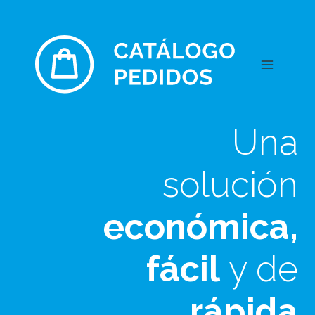
Saltar
al
contenido
Una
solución
económica,
fácil
y de
rápida